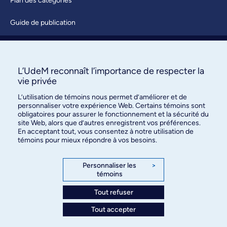
Plan des catégories
Guide de publication
Soumettre une activité
À propos / Nous joindre
L’UdeM reconnaît l’importance de respecter la
vie privée
L’utilisation de témoins nous permet d’améliorer et de
personnaliser votre expérience Web. Certains témoins sont
obligatoires pour assurer le fonctionnement et la sécurité du
site Web, alors que d’autres enregistrent vos préférences.
En acceptant tout, vous consentez à notre utilisation de
témoins pour mieux répondre à vos besoins.
Bureau des communications et
des relations publiques
Personnaliser les
>
témoins
3744, rue Jean-Brillant, bureau 490
Montréal (Québec) H3T 1P1
Tout refuser
Tout accepter
Confidentialité
Conditions d’utilisation