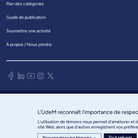
Plan des catégories
Guide de publication
Soumettre une activité
À propos / Nous joindre
Bureau des communications et
des relations publiques
3744, rue Jean-Brillant, bureau 490
L’UdeM reconnaît l’importance de respect
Montréal (Québec) H3T 1P1
L’utilisation de témoins nous permet d’améliorer et 
site Web, alors que d’autres enregistrent vos préfér
Confidentialité
Tout refuser
Personnaliser les témoins
>