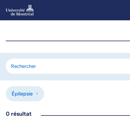
Aller
au
contenu
Aller
au
menu
Épilepsie
0
résultat