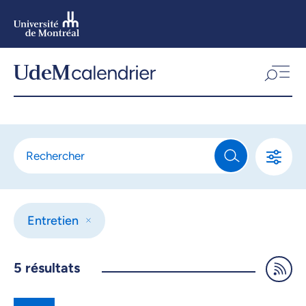
Aller
au
contenu
Aller
au
menu
Entretien
5
résultats