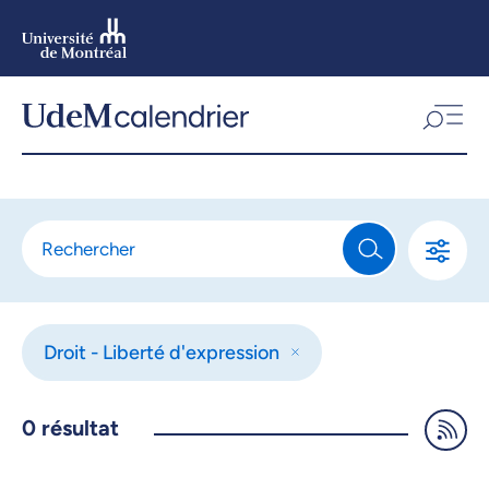
Aller
au
contenu
Aller
au
menu
Droit - Liberté d'expression
0
résultat