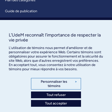
Plan des catégories
Guide de publication
Soumettre une activité
À propos / Nous joindre
L’UdeM reconnaît l’importance de respecter la
vie privée
L’utilisation de témoins nous permet d’améliorer et de
personnaliser votre expérience Web. Certains témoins sont
obligatoires pour assurer le fonctionnement et la sécurité du
site Web, alors que d’autres enregistrent vos préférences.
En acceptant tout, vous consentez à notre utilisation de
témoins pour mieux répondre à vos besoins.
Bureau des communications et
des relations publiques
Personnaliser les
>
témoins
3744, rue Jean-Brillant, bureau 490
Montréal (Québec) H3T 1P1
Tout refuser
Tout accepter
Confidentialité
Conditions d’utilisation