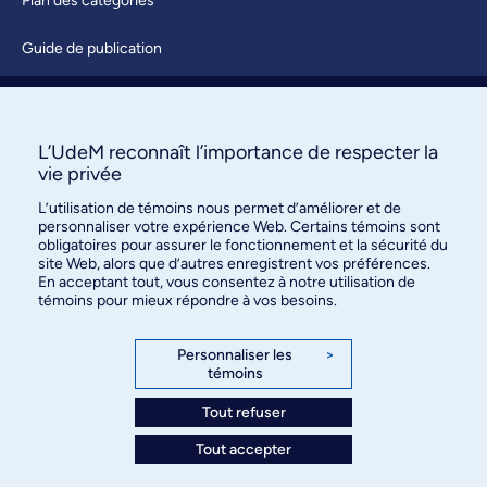
Plan des catégories
Guide de publication
Soumettre une activité
À propos / Nous joindre
L’UdeM reconnaît l’importance de respecter la
vie privée
L’utilisation de témoins nous permet d’améliorer et de
personnaliser votre expérience Web. Certains témoins sont
obligatoires pour assurer le fonctionnement et la sécurité du
site Web, alors que d’autres enregistrent vos préférences.
En acceptant tout, vous consentez à notre utilisation de
témoins pour mieux répondre à vos besoins.
Bureau des communications et
des relations publiques
Personnaliser les
>
témoins
3744, rue Jean-Brillant, bureau 490
Montréal (Québec) H3T 1P1
Tout refuser
Tout accepter
Confidentialité
Conditions d’utilisation