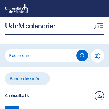
Aller
au
contenu
Aller
au
menu
Bande dessinée
4
résultats