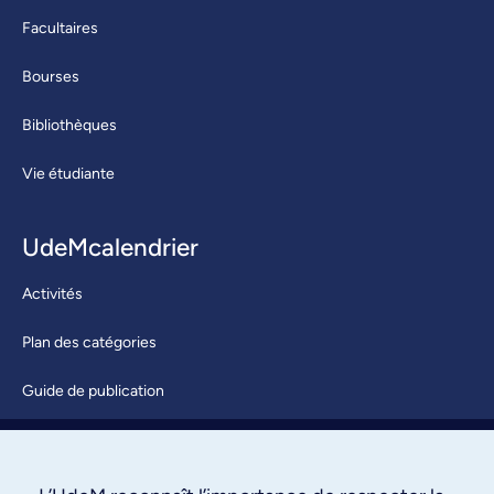
Facultaires
Bourses
Bibliothèques
Vie étudiante
UdeMcalendrier
Activités
Plan des catégories
Guide de publication
Soumettre une activité
À propos / Nous joindre