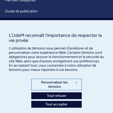
Plan des catégories
Guide de publication
Soumettre une activité
À propos / Nous joindre
L’UdeM reconnaît l’importance de respecter la
vie privée
L’utilisation de témoins nous permet d’améliorer et de
personnaliser votre expérience Web. Certains témoins sont
obligatoires pour assurer le fonctionnement et la sécurité du
site Web, alors que d’autres enregistrent vos préférences.
En acceptant tout, vous consentez à notre utilisation de
témoins pour mieux répondre à vos besoins.
Bureau des communications et
des relations publiques
Personnaliser les
>
témoins
3744, rue Jean-Brillant, bureau 490
Montréal (Québec) H3T 1P1
Tout refuser
Tout accepter
Confidentialité
Conditions d’utilisation