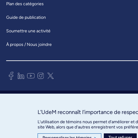
Plan des catégories
Guide de publication
Soumettre une activité
À propos / Nous joindre
Bureau des communications et
des relations publiques
3744, rue Jean-Brillant, bureau 490
L’UdeM reconnaît l’importance de respect
Montréal (Québec) H3T 1P1
L’utilisation de témoins nous permet d’améliorer et 
site Web, alors que d’autres enregistrent vos préfér
Confidentialité
Tout refuser
Personnaliser les témoins
>