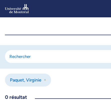
Aller
au
contenu
Aller
au
menu
Paquet, Virginie
0
résultat