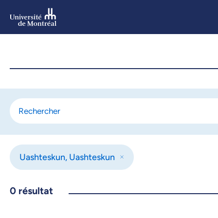
Aller
au
contenu
Aller
au
menu
Uashteskun, Uashteskun
0
résultat