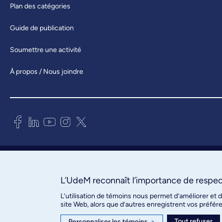
Plan des catégories
Guide de publication
Soumettre une activité
À propos / Nous joindre
Bureau des communications et
des relations publiques
3744, rue Jean-Brillant, bureau 490
L’UdeM reconnaît l’importance de respect
Montréal (Québec) H3T 1P1
L’utilisation de témoins nous permet d’améliorer et 
site Web, alors que d’autres enregistrent vos préfér
Confidentialité
Tout refuser
Personnaliser les témoins
>