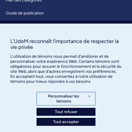
Plan des catégories
Guide de publication
Soumettre une activité
À propos / Nous joindre
L’UdeM reconnaît l’importance de respecter la
vie privée
L’utilisation de témoins nous permet d’améliorer et de
personnaliser votre expérience Web. Certains témoins sont
obligatoires pour assurer le fonctionnement et la sécurité du
site Web, alors que d’autres enregistrent vos préférences.
En acceptant tout, vous consentez à notre utilisation de
témoins pour mieux répondre à vos besoins.
Bureau des communications et
des relations publiques
Personnaliser les
>
témoins
3744, rue Jean-Brillant, bureau 490
Montréal (Québec) H3T 1P1
Tout refuser
Tout accepter
Confidentialité
Conditions d’utilisation