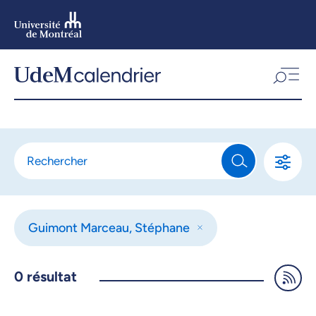
Aller
au
contenu
Aller
au
menu
Guimont Marceau, Stéphane
0
résultat