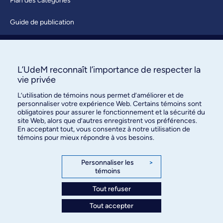
Plan des catégories
Guide de publication
Soumettre une activité
À propos / Nous joindre
L’UdeM reconnaît l’importance de respecter la
vie privée
L’utilisation de témoins nous permet d’améliorer et de
personnaliser votre expérience Web. Certains témoins sont
obligatoires pour assurer le fonctionnement et la sécurité du
site Web, alors que d’autres enregistrent vos préférences.
En acceptant tout, vous consentez à notre utilisation de
témoins pour mieux répondre à vos besoins.
Bureau des communications et
des relations publiques
Personnaliser les
>
témoins
3744, rue Jean-Brillant, bureau 490
Montréal (Québec) H3T 1P1
Tout refuser
Tout accepter
Confidentialité
Conditions d’utilisation