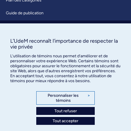
Plan des catégories
Guide de publication
Soumettre une activité
À propos / Nous joindre
L’UdeM reconnaît l’importance de respecter la
vie privée
L’utilisation de témoins nous permet d’améliorer et de
personnaliser votre expérience Web. Certains témoins sont
obligatoires pour assurer le fonctionnement et la sécurité du
site Web, alors que d’autres enregistrent vos préférences.
En acceptant tout, vous consentez à notre utilisation de
témoins pour mieux répondre à vos besoins.
Bureau des communications et
des relations publiques
Personnaliser les
>
témoins
3744, rue Jean-Brillant, bureau 490
Montréal (Québec) H3T 1P1
Tout refuser
Tout accepter
Confidentialité
Conditions d’utilisation