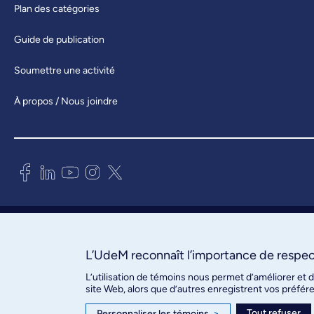
Plan des catégories
Guide de publication
Soumettre une activité
À propos / Nous joindre
Bureau des communications et
des relations publiques
3744, rue Jean-Brillant, bureau 490
L’UdeM reconnaît l’importance de respect
Montréal (Québec) H3T 1P1
L’utilisation de témoins nous permet d’améliorer et 
site Web, alors que d’autres enregistrent vos préfér
Confidentialité
Tout refuser
Personnaliser les témoins
>