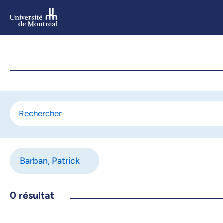
Aller
au
contenu
Aller
au
menu
Barban, Patrick
0
résultat