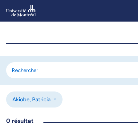
Aller
au
contenu
Aller
au
menu
Akiobe, Patricia
0
résultat