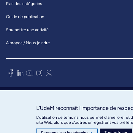
Plan des catégories
Guide de publication
Soumettre une activité
À propos / Nous joindre
Bureau des communications et
des relations publiques
3744, rue Jean-Brillant, bureau 490
L’UdeM reconnaît l’importance de respect
Montréal (Québec) H3T 1P1
L’utilisation de témoins nous permet d’améliorer et 
site Web, alors que d’autres enregistrent vos préfér
Confidentialité
Tout refuser
Personnaliser les témoins
>