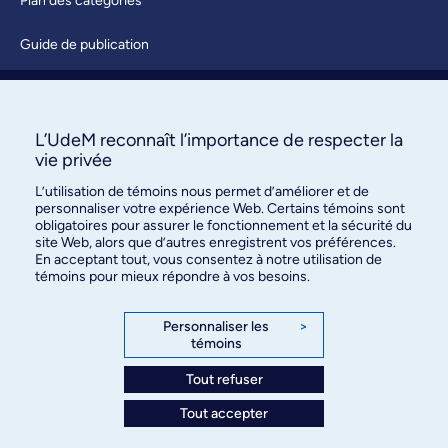
Plan des catégories
Guide de publication
Soumettre une activité
À propos / Nous joindre
L’UdeM reconnaît l’importance de respecter la
vie privée
L’utilisation de témoins nous permet d’améliorer et de
personnaliser votre expérience Web. Certains témoins sont
obligatoires pour assurer le fonctionnement et la sécurité du
site Web, alors que d’autres enregistrent vos préférences.
En acceptant tout, vous consentez à notre utilisation de
témoins pour mieux répondre à vos besoins.
Bureau des communications et
des relations publiques
Personnaliser les
>
témoins
3744, rue Jean-Brillant, bureau 490
Montréal (Québec) H3T 1P1
Tout refuser
Tout accepter
Confidentialité
Conditions d’utilisation