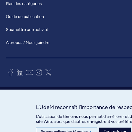
Plan des catégories
Guide de publication
Soumettre une activité
À propos / Nous joindre
Bureau des communications et
des relations publiques
3744, rue Jean-Brillant, bureau 490
L’UdeM reconnaît l’importance de respect
Montréal (Québec) H3T 1P1
L’utilisation de témoins nous permet d’améliorer et 
site Web, alors que d’autres enregistrent vos préfér
Confidentialité
Tout refuser
Personnaliser les témoins
>