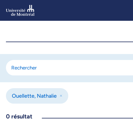
Aller
au
contenu
Aller
au
menu
Ouellette, Nathalie
0
résultat