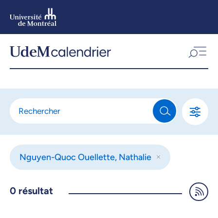
Aller
au
contenu
Aller
au
menu
Nguyen-Quoc Ouellette, Nathalie
0
résultat