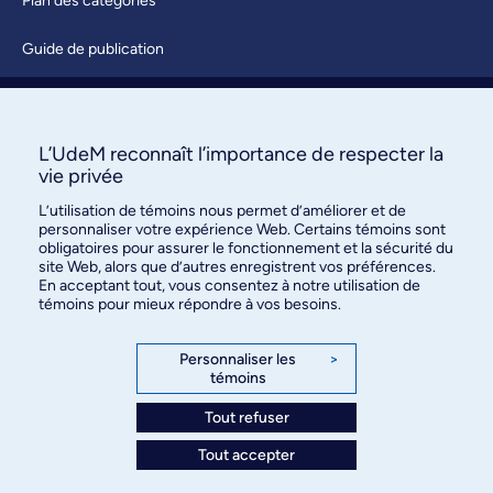
Plan des catégories
Guide de publication
Soumettre une activité
À propos / Nous joindre
L’UdeM reconnaît l’importance de respecter la
vie privée
L’utilisation de témoins nous permet d’améliorer et de
personnaliser votre expérience Web. Certains témoins sont
obligatoires pour assurer le fonctionnement et la sécurité du
site Web, alors que d’autres enregistrent vos préférences.
En acceptant tout, vous consentez à notre utilisation de
témoins pour mieux répondre à vos besoins.
Bureau des communications et
des relations publiques
Personnaliser les
>
témoins
3744, rue Jean-Brillant, bureau 490
Montréal (Québec) H3T 1P1
Tout refuser
Tout accepter
Confidentialité
Conditions d’utilisation