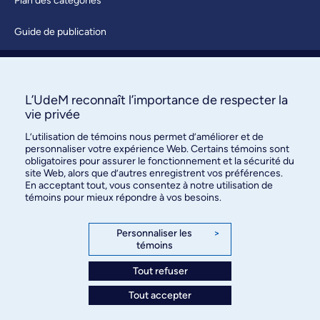
Plan des catégories
Guide de publication
Soumettre une activité
À propos / Nous joindre
L’UdeM reconnaît l’importance de respecter la
vie privée
L’utilisation de témoins nous permet d’améliorer et de
personnaliser votre expérience Web. Certains témoins sont
obligatoires pour assurer le fonctionnement et la sécurité du
site Web, alors que d’autres enregistrent vos préférences.
En acceptant tout, vous consentez à notre utilisation de
témoins pour mieux répondre à vos besoins.
Bureau des communications et
des relations publiques
Personnaliser les
>
témoins
3744, rue Jean-Brillant, bureau 490
Montréal (Québec) H3T 1P1
Tout refuser
Tout accepter
Confidentialité
Conditions d’utilisation