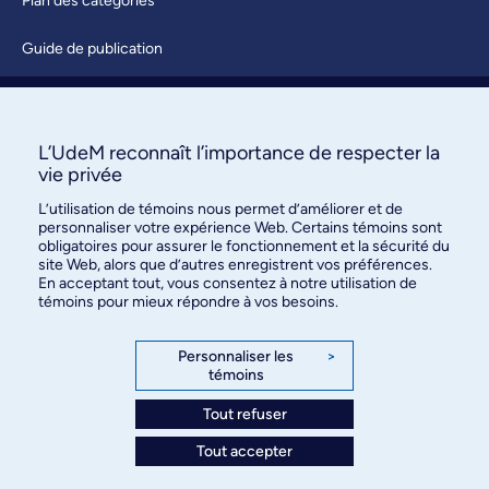
Plan des catégories
Guide de publication
Soumettre une activité
À propos / Nous joindre
L’UdeM reconnaît l’importance de respecter la
vie privée
L’utilisation de témoins nous permet d’améliorer et de
personnaliser votre expérience Web. Certains témoins sont
obligatoires pour assurer le fonctionnement et la sécurité du
site Web, alors que d’autres enregistrent vos préférences.
En acceptant tout, vous consentez à notre utilisation de
témoins pour mieux répondre à vos besoins.
Bureau des communications et
des relations publiques
Personnaliser les
>
témoins
3744, rue Jean-Brillant, bureau 490
Montréal (Québec) H3T 1P1
Tout refuser
Tout accepter
Confidentialité
Conditions d’utilisation