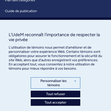
Plan des catégories
Guide de publication
Soumettre une activité
À propos / Nous joindre
L’UdeM reconnaît l’importance de respecter la
vie privée
L’utilisation de témoins nous permet d’améliorer et de
personnaliser votre expérience Web. Certains témoins sont
obligatoires pour assurer le fonctionnement et la sécurité du
site Web, alors que d’autres enregistrent vos préférences.
En acceptant tout, vous consentez à notre utilisation de
témoins pour mieux répondre à vos besoins.
Bureau des communications et
des relations publiques
Personnaliser les
>
témoins
3744, rue Jean-Brillant, bureau 490
Montréal (Québec) H3T 1P1
Tout refuser
Tout accepter
Confidentialité
Conditions d’utilisation