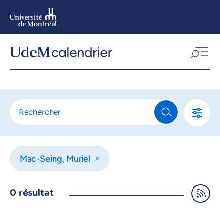
Aller
au
contenu
Aller
au
menu
Mac-Seing, Muriel
0
résultat