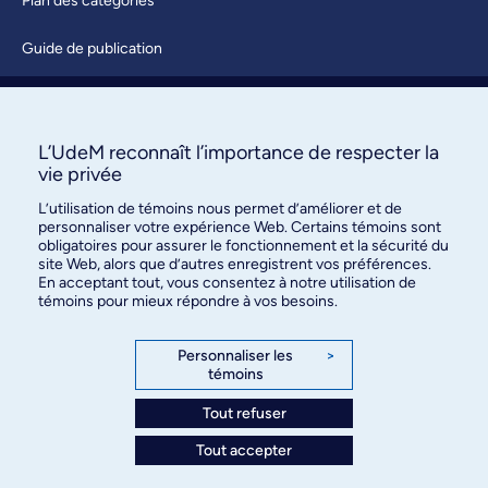
Plan des catégories
Guide de publication
Soumettre une activité
À propos / Nous joindre
L’UdeM reconnaît l’importance de respecter la
vie privée
L’utilisation de témoins nous permet d’améliorer et de
personnaliser votre expérience Web. Certains témoins sont
obligatoires pour assurer le fonctionnement et la sécurité du
site Web, alors que d’autres enregistrent vos préférences.
En acceptant tout, vous consentez à notre utilisation de
témoins pour mieux répondre à vos besoins.
Bureau des communications et
des relations publiques
Personnaliser les
>
témoins
3744, rue Jean-Brillant, bureau 490
Montréal (Québec) H3T 1P1
Tout refuser
Tout accepter
Confidentialité
Conditions d’utilisation