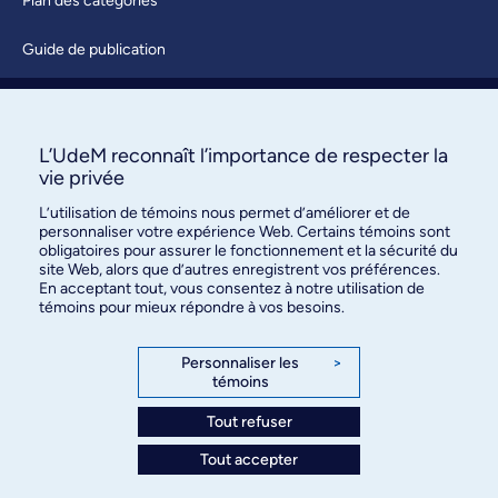
Plan des catégories
Guide de publication
Soumettre une activité
À propos / Nous joindre
L’UdeM reconnaît l’importance de respecter la
vie privée
L’utilisation de témoins nous permet d’améliorer et de
personnaliser votre expérience Web. Certains témoins sont
obligatoires pour assurer le fonctionnement et la sécurité du
site Web, alors que d’autres enregistrent vos préférences.
En acceptant tout, vous consentez à notre utilisation de
témoins pour mieux répondre à vos besoins.
Bureau des communications et
des relations publiques
Personnaliser les
>
témoins
3744, rue Jean-Brillant, bureau 490
Montréal (Québec) H3T 1P1
Tout refuser
Tout accepter
Confidentialité
Conditions d’utilisation