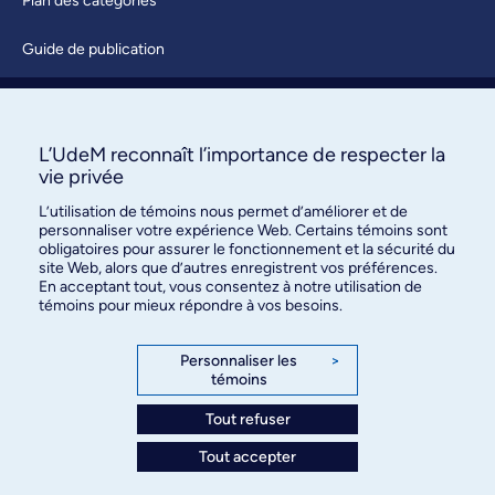
Plan des catégories
Guide de publication
Soumettre une activité
À propos / Nous joindre
L’UdeM reconnaît l’importance de respecter la
vie privée
L’utilisation de témoins nous permet d’améliorer et de
personnaliser votre expérience Web. Certains témoins sont
obligatoires pour assurer le fonctionnement et la sécurité du
site Web, alors que d’autres enregistrent vos préférences.
En acceptant tout, vous consentez à notre utilisation de
témoins pour mieux répondre à vos besoins.
Bureau des communications et
des relations publiques
Personnaliser les
>
témoins
3744, rue Jean-Brillant, bureau 490
Montréal (Québec) H3T 1P1
Tout refuser
Tout accepter
Confidentialité
Conditions d’utilisation