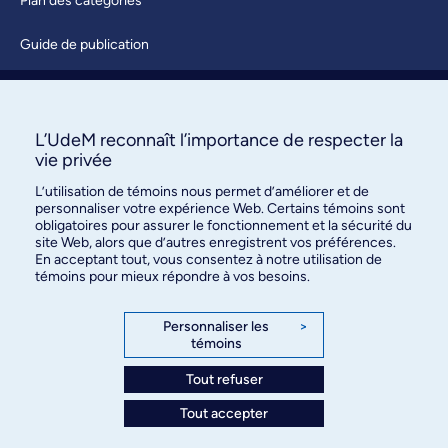
Plan des catégories
Guide de publication
Soumettre une activité
À propos / Nous joindre
L’UdeM reconnaît l’importance de respecter la
vie privée
L’utilisation de témoins nous permet d’améliorer et de
personnaliser votre expérience Web. Certains témoins sont
obligatoires pour assurer le fonctionnement et la sécurité du
site Web, alors que d’autres enregistrent vos préférences.
En acceptant tout, vous consentez à notre utilisation de
témoins pour mieux répondre à vos besoins.
Bureau des communications et
des relations publiques
Personnaliser les
>
témoins
3744, rue Jean-Brillant, bureau 490
Montréal (Québec) H3T 1P1
Tout refuser
Tout accepter
Confidentialité
Conditions d’utilisation