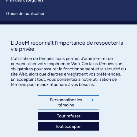
Plan des catégories
Guide de publication
Soumettre une activité
À propos / Nous joindre
L’UdeM reconnaît l’importance de respecter la
vie privée
L’utilisation de témoins nous permet d’améliorer et de
personnaliser votre expérience Web. Certains témoins sont
obligatoires pour assurer le fonctionnement et la sécurité du
site Web, alors que d’autres enregistrent vos préférences.
En acceptant tout, vous consentez à notre utilisation de
témoins pour mieux répondre à vos besoins.
Bureau des communications et
des relations publiques
Personnaliser les
>
témoins
3744, rue Jean-Brillant, bureau 490
Montréal (Québec) H3T 1P1
Tout refuser
Tout accepter
Confidentialité
Conditions d’utilisation