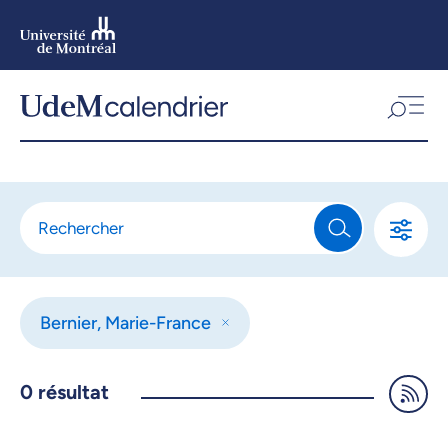
Aller
au
contenu
Aller
au
menu
Bernier, Marie-France
0
résultat