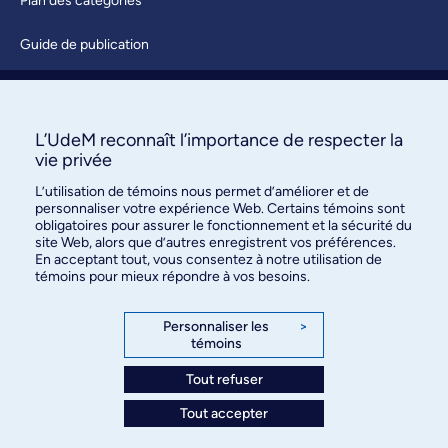
Plan des catégories
Guide de publication
Soumettre une activité
À propos / Nous joindre
L’UdeM reconnaît l’importance de respecter la
vie privée
L’utilisation de témoins nous permet d’améliorer et de
personnaliser votre expérience Web. Certains témoins sont
obligatoires pour assurer le fonctionnement et la sécurité du
site Web, alors que d’autres enregistrent vos préférences.
En acceptant tout, vous consentez à notre utilisation de
témoins pour mieux répondre à vos besoins.
Bureau des communications et
des relations publiques
Personnaliser les
>
témoins
3744, rue Jean-Brillant, bureau 490
Montréal (Québec) H3T 1P1
Tout refuser
Tout accepter
Confidentialité
Conditions d’utilisation