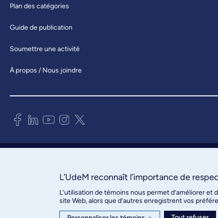
Plan des catégories
Guide de publication
Soumettre une activité
À propos / Nous joindre
Bureau des communications et
des relations publiques
3744, rue Jean-Brillant, bureau 490
L’UdeM reconnaît l’importance de respect
Montréal (Québec) H3T 1P1
L’utilisation de témoins nous permet d’améliorer et 
site Web, alors que d’autres enregistrent vos préfér
Confidentialité
Tout refuser
Personnaliser les témoins
>