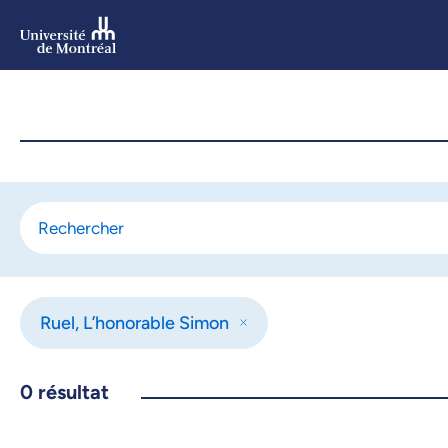
Aller
au
contenu
Aller
au
menu
Ruel, L’honorable Simon
0
résultat