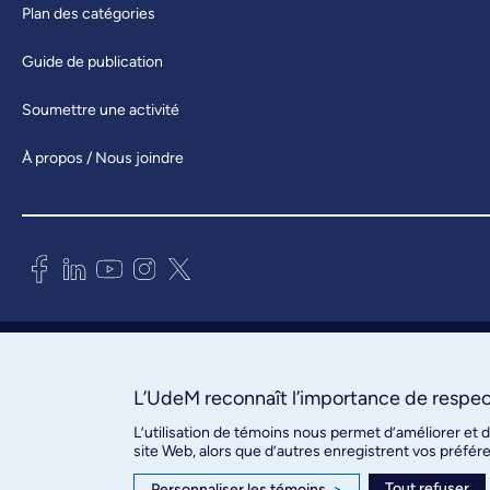
Plan des catégories
Guide de publication
Soumettre une activité
À propos / Nous joindre
Bureau des communications et
des relations publiques
3744, rue Jean-Brillant, bureau 490
L’UdeM reconnaît l’importance de respect
Montréal (Québec) H3T 1P1
L’utilisation de témoins nous permet d’améliorer et 
site Web, alors que d’autres enregistrent vos préfér
Confidentialité
Tout refuser
Personnaliser les témoins
>