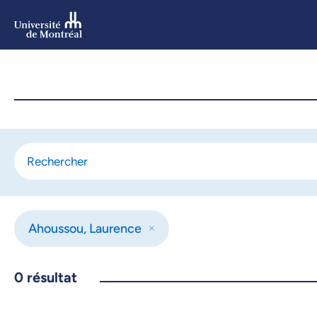
Aller
au
contenu
Aller
au
menu
Ahoussou, Laurence
0
résultat