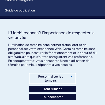
Plan des catégories
Guide de publication
Soumettre une activité
À propos / Nous joindre
L’UdeM reconnaît l’importance de respecter la
vie privée
L’utilisation de témoins nous permet d’améliorer et de
personnaliser votre expérience Web. Certains témoins sont
obligatoires pour assurer le fonctionnement et la sécurité du
site Web, alors que d’autres enregistrent vos préférences.
En acceptant tout, vous consentez à notre utilisation de
témoins pour mieux répondre à vos besoins.
Bureau des communications et
des relations publiques
Personnaliser les
>
témoins
3744, rue Jean-Brillant, bureau 490
Montréal (Québec) H3T 1P1
Tout refuser
Tout accepter
Confidentialité
Conditions d’utilisation