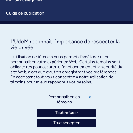
Plan des catégories
Guide de publication
Soumettre une activité
À propos / Nous joindre
L’UdeM reconnaît l’importance de respecter la
vie privée
L’utilisation de témoins nous permet d’améliorer et de
personnaliser votre expérience Web. Certains témoins sont
obligatoires pour assurer le fonctionnement et la sécurité du
site Web, alors que d’autres enregistrent vos préférences.
En acceptant tout, vous consentez à notre utilisation de
témoins pour mieux répondre à vos besoins.
Bureau des communications et
des relations publiques
Personnaliser les
>
témoins
3744, rue Jean-Brillant, bureau 490
Montréal (Québec) H3T 1P1
Tout refuser
Tout accepter
Confidentialité
Conditions d’utilisation