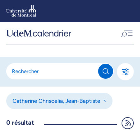
Aller
au
contenu
Aller
au
menu
Catherine Chriscelia, Jean-Baptiste
0
résultat