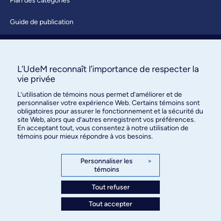
Plan des catégories
Guide de publication
Soumettre une activité
À propos / Nous joindre
L’UdeM reconnaît l’importance de respecter la
vie privée
L’utilisation de témoins nous permet d’améliorer et de
personnaliser votre expérience Web. Certains témoins sont
obligatoires pour assurer le fonctionnement et la sécurité du
site Web, alors que d’autres enregistrent vos préférences.
En acceptant tout, vous consentez à notre utilisation de
témoins pour mieux répondre à vos besoins.
Bureau des communications et
des relations publiques
Personnaliser les
>
témoins
3744, rue Jean-Brillant, bureau 490
Montréal (Québec) H3T 1P1
Tout refuser
Tout accepter
Confidentialité
Conditions d’utilisation