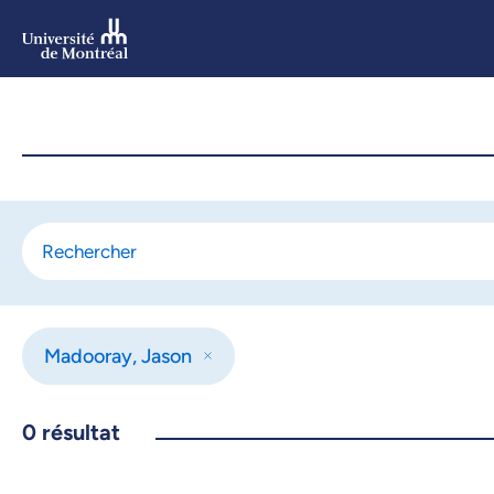
Aller
au
contenu
Aller
au
menu
Madooray, Jason
0
résultat