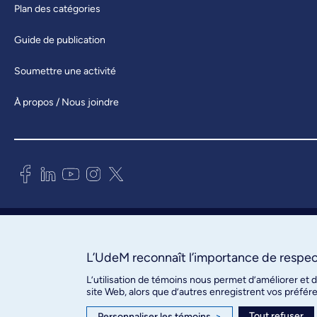
Plan des catégories
Guide de publication
Soumettre une activité
À propos / Nous joindre
Bureau des communications et
des relations publiques
3744, rue Jean-Brillant, bureau 490
L’UdeM reconnaît l’importance de respect
Montréal (Québec) H3T 1P1
L’utilisation de témoins nous permet d’améliorer et 
site Web, alors que d’autres enregistrent vos préfér
Confidentialité
Tout refuser
Personnaliser les témoins
>