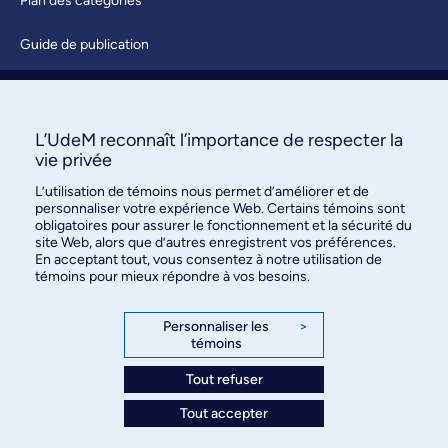
Plan des catégories
Guide de publication
Soumettre une activité
À propos / Nous joindre
L’UdeM reconnaît l’importance de respecter la
vie privée
L’utilisation de témoins nous permet d’améliorer et de
personnaliser votre expérience Web. Certains témoins sont
obligatoires pour assurer le fonctionnement et la sécurité du
site Web, alors que d’autres enregistrent vos préférences.
En acceptant tout, vous consentez à notre utilisation de
témoins pour mieux répondre à vos besoins.
Bureau des communications et
des relations publiques
Personnaliser les
>
témoins
3744, rue Jean-Brillant, bureau 490
Montréal (Québec) H3T 1P1
Tout refuser
Tout accepter
Confidentialité
Conditions d’utilisation