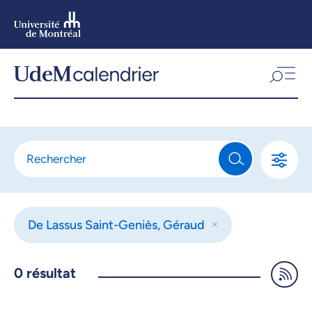
Aller
au
contenu
Aller
au
menu
De Lassus Saint-Geniès, Géraud
0
résultat