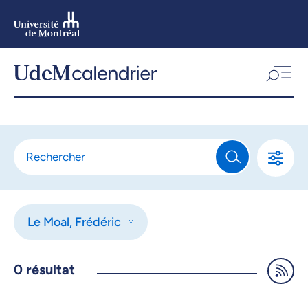
Aller
au
contenu
Aller
au
menu
Le Moal, Frédéric
0
résultat