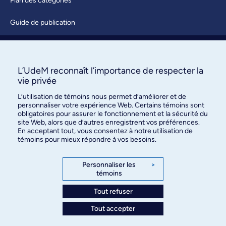
Plan des catégories
Guide de publication
Soumettre une activité
À propos / Nous joindre
L’UdeM reconnaît l’importance de respecter la
vie privée
L’utilisation de témoins nous permet d’améliorer et de
personnaliser votre expérience Web. Certains témoins sont
obligatoires pour assurer le fonctionnement et la sécurité du
site Web, alors que d’autres enregistrent vos préférences.
En acceptant tout, vous consentez à notre utilisation de
témoins pour mieux répondre à vos besoins.
Bureau des communications et
des relations publiques
Personnaliser les
>
témoins
3744, rue Jean-Brillant, bureau 490
Montréal (Québec) H3T 1P1
Tout refuser
Tout accepter
Confidentialité
Conditions d’utilisation