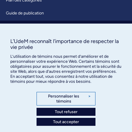
Plan des catégories
Guide de publication
Soumettre une activité
À propos / Nous joindre
L’UdeM reconnaît l’importance de respecter la
vie privée
L’utilisation de témoins nous permet d’améliorer et de
personnaliser votre expérience Web. Certains témoins sont
obligatoires pour assurer le fonctionnement et la sécurité du
site Web, alors que d’autres enregistrent vos préférences.
En acceptant tout, vous consentez à notre utilisation de
témoins pour mieux répondre à vos besoins.
Bureau des communications et
des relations publiques
Personnaliser les
>
témoins
3744, rue Jean-Brillant, bureau 490
Montréal (Québec) H3T 1P1
Tout refuser
Tout accepter
Confidentialité
Conditions d’utilisation