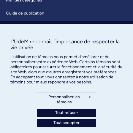
Plan des catégories
Guide de publication
Soumettre une activité
À propos / Nous joindre
L’UdeM reconnaît l’importance de respecter la
vie privée
L’utilisation de témoins nous permet d’améliorer et de
personnaliser votre expérience Web. Certains témoins sont
obligatoires pour assurer le fonctionnement et la sécurité du
site Web, alors que d’autres enregistrent vos préférences.
En acceptant tout, vous consentez à notre utilisation de
témoins pour mieux répondre à vos besoins.
Bureau des communications et
des relations publiques
Personnaliser les
>
témoins
3744, rue Jean-Brillant, bureau 490
Montréal (Québec) H3T 1P1
Tout refuser
Tout accepter
Confidentialité
Conditions d’utilisation