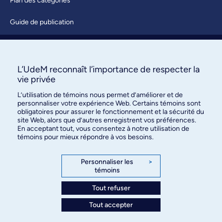
Plan des catégories
Guide de publication
Soumettre une activité
À propos / Nous joindre
L’UdeM reconnaît l’importance de respecter la
vie privée
L’utilisation de témoins nous permet d’améliorer et de
personnaliser votre expérience Web. Certains témoins sont
obligatoires pour assurer le fonctionnement et la sécurité du
site Web, alors que d’autres enregistrent vos préférences.
En acceptant tout, vous consentez à notre utilisation de
témoins pour mieux répondre à vos besoins.
Bureau des communications et
des relations publiques
Personnaliser les
>
témoins
3744, rue Jean-Brillant, bureau 490
Montréal (Québec) H3T 1P1
Tout refuser
Tout accepter
Confidentialité
Conditions d’utilisation