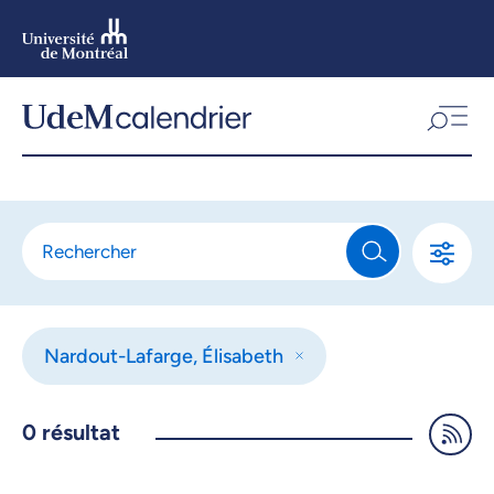
Aller
au
contenu
Aller
au
menu
Nardout-Lafarge, Élisabeth
0
résultat