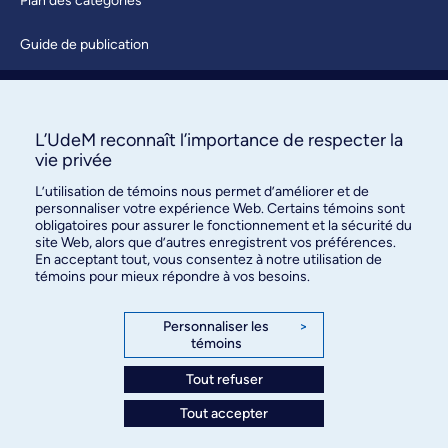
Plan des catégories
Guide de publication
Soumettre une activité
À propos / Nous joindre
L’UdeM reconnaît l’importance de respecter la
vie privée
L’utilisation de témoins nous permet d’améliorer et de
personnaliser votre expérience Web. Certains témoins sont
obligatoires pour assurer le fonctionnement et la sécurité du
site Web, alors que d’autres enregistrent vos préférences.
En acceptant tout, vous consentez à notre utilisation de
témoins pour mieux répondre à vos besoins.
Bureau des communications et
des relations publiques
Personnaliser les
>
témoins
3744, rue Jean-Brillant, bureau 490
Montréal (Québec) H3T 1P1
Tout refuser
Tout accepter
Confidentialité
Conditions d’utilisation