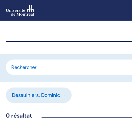
Aller
au
contenu
Aller
au
menu
Desaulniers, Dominic
0
résultat