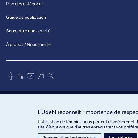
Plan des catégories
Guide de publication
Soumettre une activité
À propos / Nous joindre
Bureau des communications et
des relations publiques
3744, rue Jean-Brillant, bureau 490
L’UdeM reconnaît l’importance de respect
Montréal (Québec) H3T 1P1
L’utilisation de témoins nous permet d’améliorer et 
site Web, alors que d’autres enregistrent vos préfér
Confidentialité
Tout refuser
Personnaliser les témoins
>