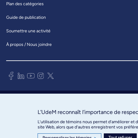
Plan des catégories
Guide de publication
Soumettre une activité
À propos / Nous joindre
Bureau des communications et
des relations publiques
3744, rue Jean-Brillant, bureau 490
L’UdeM reconnaît l’importance de respect
Montréal (Québec) H3T 1P1
L’utilisation de témoins nous permet d’améliorer et 
site Web, alors que d’autres enregistrent vos préfér
Confidentialité
Tout refuser
Personnaliser les témoins
>