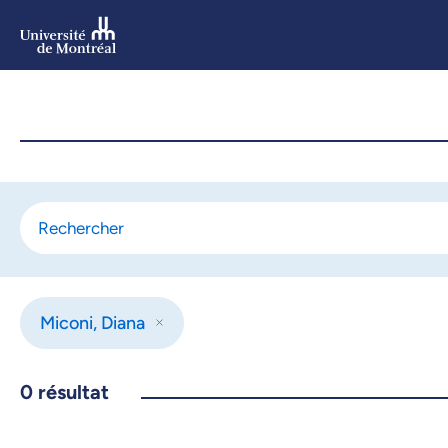
Aller
au
contenu
Aller
au
menu
Miconi, Diana
0
résultat