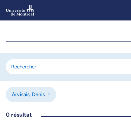
Aller
au
contenu
Aller
au
menu
Arvisais, Denis
0
résultat