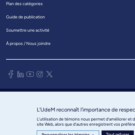
Plan des catégories
Guide de publication
Soumettre une activité
À propos / Nous joindre
Bureau des communications et
des relations publiques
3744, rue Jean-Brillant, bureau 490
L’UdeM reconnaît l’importance de respect
Montréal (Québec) H3T 1P1
L’utilisation de témoins nous permet d’améliorer et 
site Web, alors que d’autres enregistrent vos préfér
Confidentialité
Tout refuser
Personnaliser les témoins
>