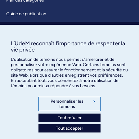
Plan des catégories
Guide de publication
Soumettre une activité
À propos / Nous joindre
L’UdeM reconnaît l’importance de respecter la
vie privée
L’utilisation de témoins nous permet d’améliorer et de
personnaliser votre expérience Web. Certains témoins sont
obligatoires pour assurer le fonctionnement et la sécurité du
site Web, alors que d’autres enregistrent vos préférences.
En acceptant tout, vous consentez à notre utilisation de
témoins pour mieux répondre à vos besoins.
Bureau des communications et
des relations publiques
Personnaliser les
>
témoins
3744, rue Jean-Brillant, bureau 490
Montréal (Québec) H3T 1P1
Tout refuser
Tout accepter
Confidentialité
Conditions d’utilisation