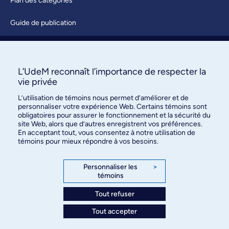
Plan des catégories
Guide de publication
Soumettre une activité
À propos / Nous joindre
L’UdeM reconnaît l’importance de respecter la
vie privée
L’utilisation de témoins nous permet d’améliorer et de
personnaliser votre expérience Web. Certains témoins sont
obligatoires pour assurer le fonctionnement et la sécurité du
site Web, alors que d’autres enregistrent vos préférences.
En acceptant tout, vous consentez à notre utilisation de
témoins pour mieux répondre à vos besoins.
Bureau des communications et
des relations publiques
Personnaliser les
>
témoins
3744, rue Jean-Brillant, bureau 490
Montréal (Québec) H3T 1P1
Tout refuser
Tout accepter
Confidentialité
Conditions d’utilisation