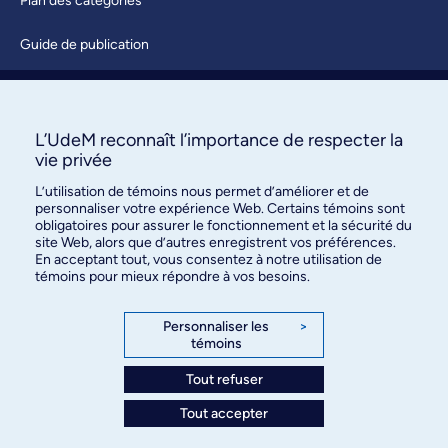
Plan des catégories
Guide de publication
Soumettre une activité
À propos / Nous joindre
L’UdeM reconnaît l’importance de respecter la
vie privée
L’utilisation de témoins nous permet d’améliorer et de
personnaliser votre expérience Web. Certains témoins sont
obligatoires pour assurer le fonctionnement et la sécurité du
site Web, alors que d’autres enregistrent vos préférences.
En acceptant tout, vous consentez à notre utilisation de
témoins pour mieux répondre à vos besoins.
Bureau des communications et
des relations publiques
Personnaliser les
>
témoins
3744, rue Jean-Brillant, bureau 490
Montréal (Québec) H3T 1P1
Tout refuser
Tout accepter
Confidentialité
Conditions d’utilisation