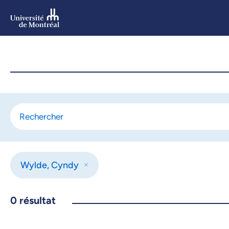
Aller
au
contenu
Aller
au
menu
Wylde, Cyndy
0
résultat