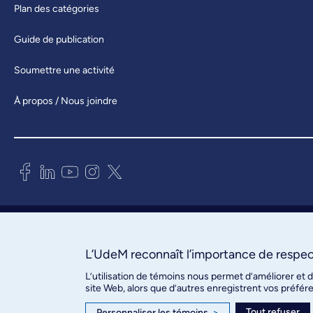
Plan des catégories
Guide de publication
Soumettre une activité
À propos / Nous joindre
Bureau des communications et
des relations publiques
3744, rue Jean-Brillant, bureau 490
L’UdeM reconnaît l’importance de respect
Montréal (Québec) H3T 1P1
L’utilisation de témoins nous permet d’améliorer et 
site Web, alors que d’autres enregistrent vos préfér
Confidentialité
Tout refuser
Personnaliser les témoins
>