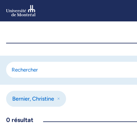
Aller
au
contenu
Aller
au
menu
Bernier, Christine
0
résultat