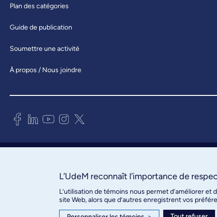
Plan des catégories
Guide de publication
Soumettre une activité
À propos / Nous joindre
Bureau des communications et
des relations publiques
3744, rue Jean-Brillant, bureau 490
L’UdeM reconnaît l’importance de respect
Montréal (Québec) H3T 1P1
L’utilisation de témoins nous permet d’améliorer et 
site Web, alors que d’autres enregistrent vos préfér
Confidentialité
Tout refuser
Personnaliser les témoins
>