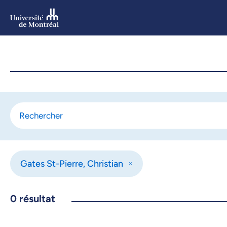
Aller
au
contenu
Aller
au
menu
Gates St-Pierre, Christian
0
résultat