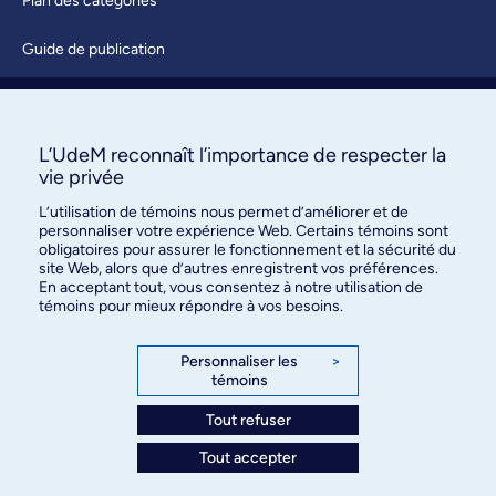
Plan des catégories
Guide de publication
Soumettre une activité
À propos / Nous joindre
L’UdeM reconnaît l’importance de respecter la
vie privée
L’utilisation de témoins nous permet d’améliorer et de
personnaliser votre expérience Web. Certains témoins sont
obligatoires pour assurer le fonctionnement et la sécurité du
site Web, alors que d’autres enregistrent vos préférences.
En acceptant tout, vous consentez à notre utilisation de
témoins pour mieux répondre à vos besoins.
Bureau des communications et
des relations publiques
Personnaliser les
>
témoins
3744, rue Jean-Brillant, bureau 490
Montréal (Québec) H3T 1P1
Tout refuser
Tout accepter
Confidentialité
Conditions d’utilisation