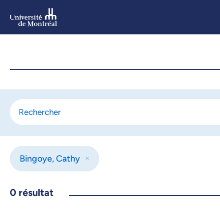
Aller
au
contenu
Aller
au
menu
Bingoye, Cathy
0
résultat