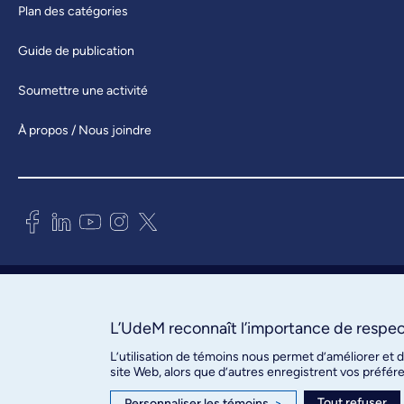
Plan des catégories
Guide de publication
Soumettre une activité
À propos / Nous joindre
Bureau des communications et
des relations publiques
3744, rue Jean-Brillant, bureau 490
L’UdeM reconnaît l’importance de respect
Montréal (Québec) H3T 1P1
L’utilisation de témoins nous permet d’améliorer et 
site Web, alors que d’autres enregistrent vos préfér
Confidentialité
Tout refuser
Personnaliser les témoins
>