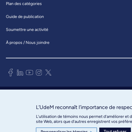
Plan des catégories
Guide de publication
Soumettre une activité
À propos / Nous joindre
Bureau des communications et
des relations publiques
3744, rue Jean-Brillant, bureau 490
L’UdeM reconnaît l’importance de respect
Montréal (Québec) H3T 1P1
L’utilisation de témoins nous permet d’améliorer et 
site Web, alors que d’autres enregistrent vos préfér
Confidentialité
Tout refuser
Personnaliser les témoins
>