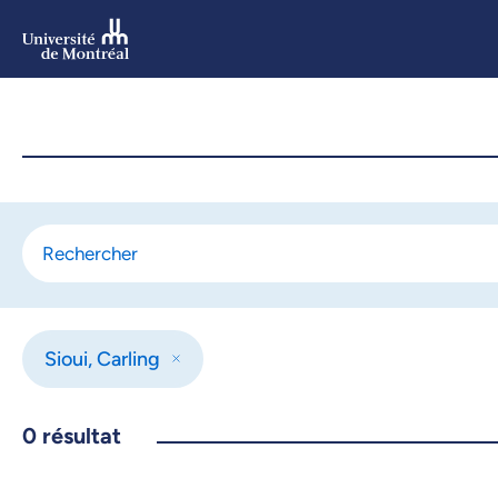
Aller
au
contenu
Aller
au
menu
Sioui, Carling
0
résultat